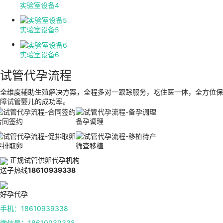
实验室设备4
实验室设备5
实验室设备6
试管代孕流程
全维度辅助生殖解决方案，全程多对一跟踪服务，吃住医一体，全方位保
障试管婴儿的成功率。
合同签约
备孕调理
促排取卵
筛查移植
正规试管供卵代孕机构
送子热线
18610939338
好孕代孕
手机：18610939338
微信号：18610939338