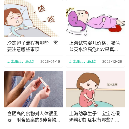
冷冻卵子流程有哪些，需
上海试管婴儿价格：喝蒲
要注意哪些事项
公英水治高危hpv是真的
吗？蒲公英水这些好处比
预想中好
点击:[list:visits]次
2026-01-19
点击:[list:visits]次
2025-12-26
含硒高的食物对人体很重
上海助孕生子：宝宝吃假
要，附含硒高的5种食物
奶粉初期症状有哪些？早
排行榜
点搞清楚及时止损