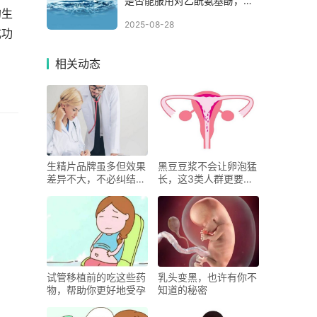
是否能服用对乙酰氨基酚，根
的生
据孕期来判断
2025-08-28
成功
相关动态
生精片品牌虽多但效果
黑豆豆浆不会让卵泡猛
差异不大，不必纠结选
长，这3类人群更要少
哪个品牌
喝
试管移植前的吃这些药
乳头变黑，也许有你不
物，帮助你更好地受孕
知道的秘密