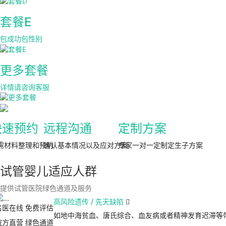
套餐E
包成功包性别
更多套餐
详情请咨询客服
快速预约
远程沟通
定制方案
需材料整理和预约
确认基本情况以及应对方案
专家一对一定制定生子方案
试管婴儿适应人群
提供试管医院绿色通道及服务
高风险遗传 / 先天缺陷

名医在线 免费评估
如地中海贫血、唐氏综合、血友病或者精神发育迟滞等
院方直营
绿色通道