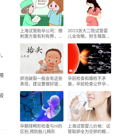
上海试管助孕公司：微
2023浙大二院试管婴
刺激方案有利有弊，了
儿全攻略，附生殖医生
解清楚之后在选择也不
介绍
迟
的，
预
卵泡破裂一般会有这些
孕前检查和婚检不矛
表现，建议要做好提前
盾，孕前检查让怀孕更
准备
健康
较
孕期排畸形检查与nt的
上海试管婴儿价格：试
区别,预防胎儿畸形
管取卵全为空卵的概率