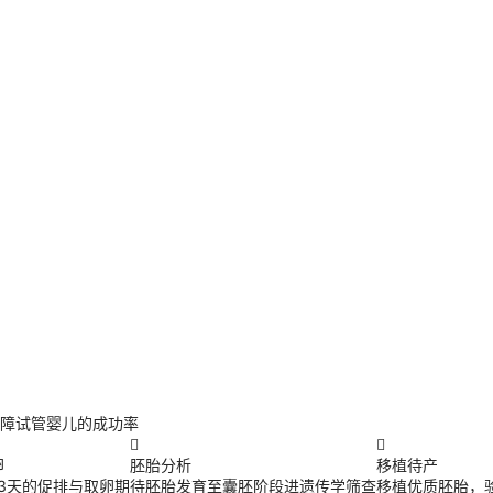
障试管婴儿的成功率


卵
胚胎分析
移植待产
13天的促排与取卵期
待胚胎发育至囊胚阶段进遗传学筛查
移植优质胚胎，