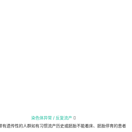
染色体异常 / 反复流产

带有遗传性的人群
如有习惯流产历史或胚胎不能着床、胚胎停育的患者