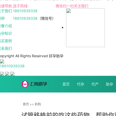
快速导航:
送子热线:
微信扫一扫关注我们
关于我们
18610939338
供卵
18610939338
（微信号）
套餐介绍
助孕知识
真实案例
联系我们
opyright All Rights Reserved 好孕助孕
18610939338
首页
代孕
代产
助孕
首页
>>
机构
试管移植前的吃这些药物，帮助你