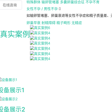
特殊群体
输卵管堵塞
多囊卵巢综合征
不孕不育
在线咨询
女性不孕 / 男性不孕

如输卵管堵塞、卵巢衰退等女性不孕症和精子质量差、
卵巢早衰
射精障碍
精子畸形
无精症
真实案例
设备展示1
设备展示2