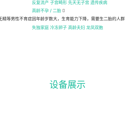
反复流产
子宫畸形
先天无子宫
遗传疾病
高龄不孕 / 二胎

无精等男性不育症
因年龄岁数大，生育能力下降，需要生二胎的人群
失独家庭
冷冻卵子
高龄夫妇
龙凤双胞
设备展示