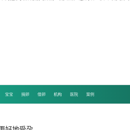
宝宝
捐卵
借卵
机构
医院
案例
更好地受孕