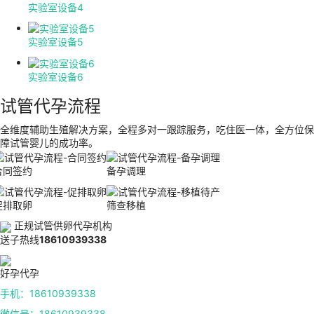
实验室设备4
实验室设备5
实验室设备6
试管代孕流程
全维度辅助生殖解决方案，全程多对一跟踪服务，吃住医一体，全方位保
障试管婴儿的成功率。
合同签约
备孕调理
促排取卵
筛查移植
正规试管供卵代孕机构
送子热线
18610939338
好孕代孕
手机：18610939338
微信号：18610939338