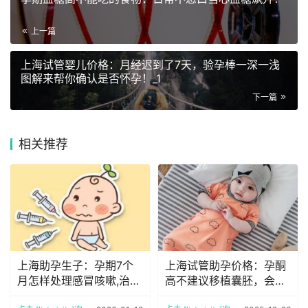
上一篇
上海试管婴儿价格：月经迟到了7天，验孕棒一深一浅
图解来帮你确认是否怀孕！_1
下一篇
相关推荐
上海助孕生子：孕期7个
上海试管助孕价格：孕酮
月怎样处理感冒咳嗽,治疗
高不建议移植囊胚，会出
感冒咳嗽的小妙招
现这些风险