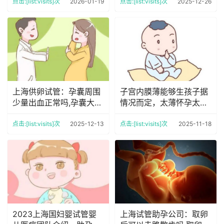
点击:[list:visits]次
2026-01-19
点击:[list:visits]次
2025-12-26
上海供卵试管：孕囊周围
子宫内膜薄能够生孩子据
少量出血正常吗,孕囊大小
情况而定，太薄怀孕太危
了解胚胎发育情况
险
点击:[list:visits]次
2025-12-13
点击:[list:visits]次
2025-11-18
2023上海国妇婴试管婴
上海试管助孕公司：取卵