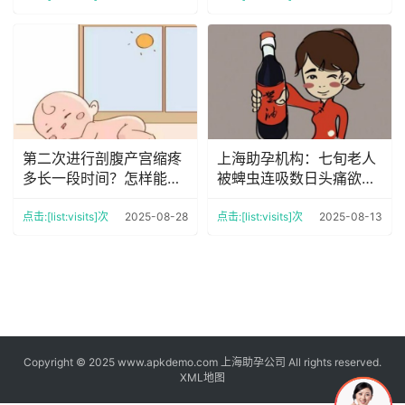
第二次进行剖腹产宫缩疼
上海助孕机构：七旬老人
多长一段时间？怎样能够
被蜱虫连吸数日头痛欲
减缓疼痛
裂，科普蜱虫在人身上能
呆多久
点击:[list:visits]次
2025-08-28
点击:[list:visits]次
2025-08-13
Copyright © 2025 www.apkdemo.com 上海助孕公司 All rights reserved.
XML地图