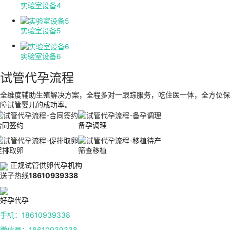
实验室设备4
实验室设备5
实验室设备6
试管代孕流程
全维度辅助生殖解决方案，全程多对一跟踪服务，吃住医一体，全方位保
障试管婴儿的成功率。
合同签约
备孕调理
促排取卵
筛查移植
正规试管供卵代孕机构
送子热线
18610939338
好孕代孕
手机：18610939338
微信号：18610939338