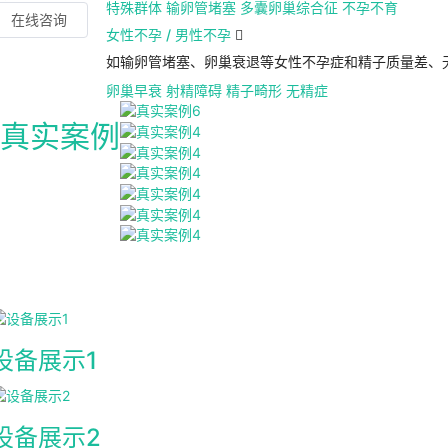
特殊群体
输卵管堵塞
多囊卵巢综合征
不孕不育
在线咨询
女性不孕 / 男性不孕

如输卵管堵塞、卵巢衰退等女性不孕症和精子质量差、
卵巢早衰
射精障碍
精子畸形
无精症
真实案例
设备展示1
设备展示2