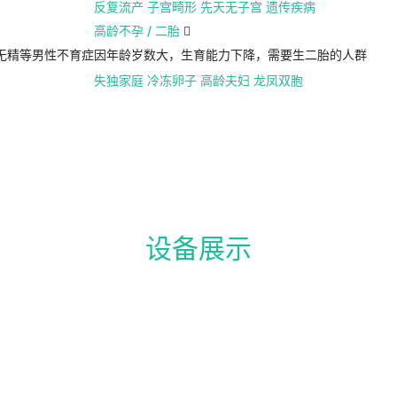
反复流产
子宫畸形
先天无子宫
遗传疾病
高龄不孕 / 二胎

无精等男性不育症
因年龄岁数大，生育能力下降，需要生二胎的人群
失独家庭
冷冻卵子
高龄夫妇
龙凤双胞
设备展示