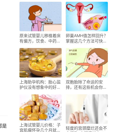
以改善
原来试管婴儿移植着床
卵巢AMH值怎样回升？
有偏方，饮食、中药都
掌握这几个方法可快速
可行
回升
上海助孕机构：胎心监
双胞胎除了命运的安
护仪没有想象中的好
排，还有这些机会你把
用， 用之前最好慎重
握了吗？
考虑
上海试管婴儿价格：子
都是
轻度的宫颈糜烂还会不
宫肌瘤怀孕几个月就安