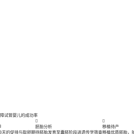
障试管婴儿的成功率


卵
胚胎分析
移植待产
13天的促排与取卵期
待胚胎发育至囊胚阶段进遗传学筛查
移植优质胚胎，