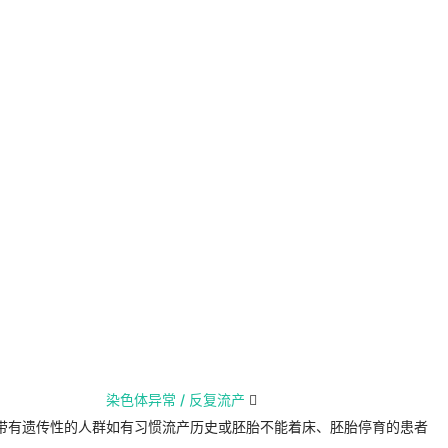
染色体异常 / 反复流产

带有遗传性的人群
如有习惯流产历史或胚胎不能着床、胚胎停育的患者