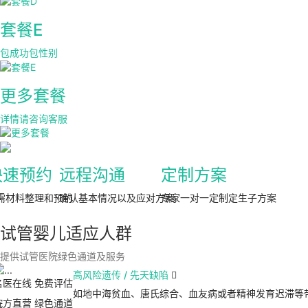
套餐E
包成功包性别
更多套餐
详情请咨询客服
快速预约
远程沟通
定制方案
需材料整理和预约
确认基本情况以及应对方案
专家一对一定制定生子方案
试管婴儿适应人群
提供试管医院绿色通道及服务
高风险遗传 / 先天缺陷

名医在线 免费评估
如地中海贫血、唐氏综合、血友病或者精神发育迟滞等
院方直营
绿色通道