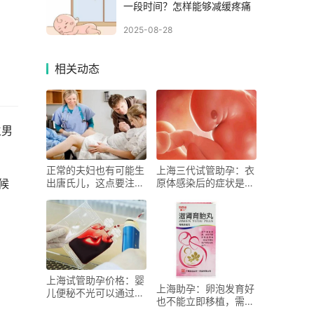
一段时间？怎样能够减缓疼痛
2025-08-28
。
相关动态
生男
正常的夫妇也有可能生
上海三代试管助孕：衣
候
出唐氏儿，这点要注意
原体感染后的症状是什
了
么,衣原体感染的治疗
方法有哪些
上海试管助孕价格：婴
上海助孕：卵泡发育好
儿便秘不光可以通过药
也不能立即移植，需要
物来改善，饮食上也可
等到下个月才行