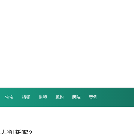
宝宝
捐卵
借卵
机构
医院
案例
去判断呢?