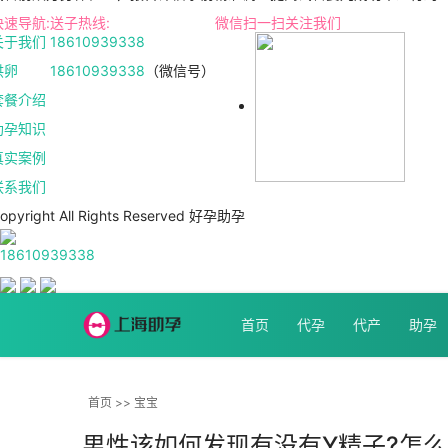
快速导航:
送子热线:
微信扫一扫关注我们
关于我们
18610939338
供卵
18610939338
（微信号）
套餐介绍
助孕知识
真实案例
联系我们
opyright All Rights Reserved 好孕助孕
18610939338
首页
代孕
代产
助孕
首页
>>
宝宝
男性该如何发现有没有Y精子?怎么