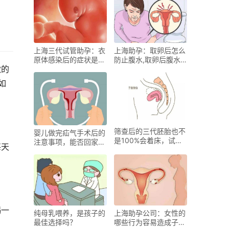
上海三代试管助孕：衣
上海助孕：取卵后怎么
原体感染后的症状是什
防止腹水,取卵后腹水
激的
么,衣原体感染的治疗
该怎么办
方法有哪些
如
筛查后的三代胚胎也不
婴儿做完疝气手术后的
是100%会着床，试管
注意事项，能否回家还
每天
期间的这些地方也要重
得视病情而定
视
喝一
纯母乳喂养，是孩子的
上海助孕公司：女性的
最佳选择吗？
哪些行为容易造成子宫