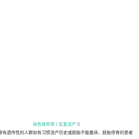
染色体异常 / 反复流产

带有遗传性的人群
如有习惯流产历史或胚胎不能着床、胚胎停育的患者