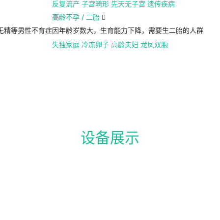
反复流产
子宫畸形
先天无子宫
遗传疾病
高龄不孕 / 二胎

无精等男性不育症
因年龄岁数大，生育能力下降，需要生二胎的人群
失独家庭
冷冻卵子
高龄夫妇
龙凤双胞
设备展示