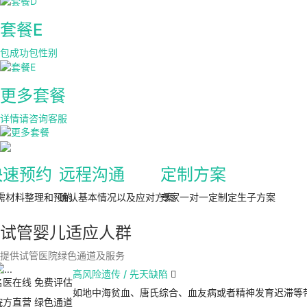
套餐E
包成功包性别
更多套餐
详情请咨询客服
快速预约
远程沟通
定制方案
需材料整理和预约
确认基本情况以及应对方案
专家一对一定制定生子方案
试管婴儿适应人群
提供试管医院绿色通道及服务
高风险遗传 / 先天缺陷

名医在线 免费评估
如地中海贫血、唐氏综合、血友病或者精神发育迟滞等
院方直营
绿色通道