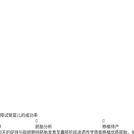
障试管婴儿的成功率


卵
胚胎分析
移植待产
13天的促排与取卵期
待胚胎发育至囊胚阶段进遗传学筛查
移植优质胚胎，