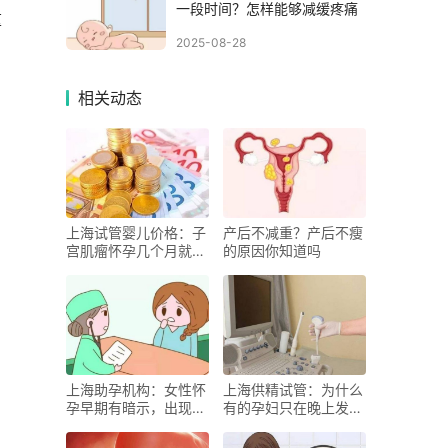
一段时间？怎样能够减缓疼痛
重
2025-08-28
相关动态
上海试管婴儿价格：子
产后不减重？产后不瘦
宫肌瘤怀孕几个月就安
的原因你知道吗
全了，这样治对身体相
对好点
上海助孕机构：女性怀
上海供精试管：为什么
孕早期有暗示，出现这
有的孕妇只在晚上发
些症状表明你可能怀孕
烧？什么原因导致孕期
了
发烧反反复复？