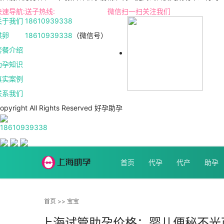
快速导航:
送子热线:
微信扫一扫关注我们
关于我们
18610939338
供卵
18610939338
（微信号）
套餐介绍
助孕知识
真实案例
联系我们
opyright All Rights Reserved 好孕助孕
18610939338
首页
代孕
代产
助孕
首页
>>
宝宝
上海试管助孕价格：婴儿便秘不光