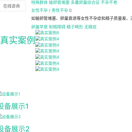
特殊群体
输卵管堵塞
多囊卵巢综合征
不孕不育
在线咨询
女性不孕 / 男性不孕

如输卵管堵塞、卵巢衰退等女性不孕症和精子质量差、
卵巢早衰
射精障碍
精子畸形
无精症
真实案例
设备展示1
设备展示2