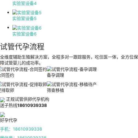
实验室设备4
实验室设备5
实验室设备6
试管代孕流程
全维度辅助生殖解决方案，全程多对一跟踪服务，吃住医一体，全方位保
障试管婴儿的成功率。
合同签约
备孕调理
促排取卵
筛查移植
正规试管供卵代孕机构
送子热线
18610939338
好孕代孕
手机：18610939338
微信号：18610939338