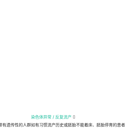
染色体异常 / 反复流产

带有遗传性的人群
如有习惯流产历史或胚胎不能着床、胚胎停育的患者