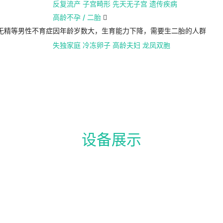
反复流产
子宫畸形
先天无子宫
遗传疾病
高龄不孕 / 二胎

无精等男性不育症
因年龄岁数大，生育能力下降，需要生二胎的人群
失独家庭
冷冻卵子
高龄夫妇
龙凤双胞
设备展示