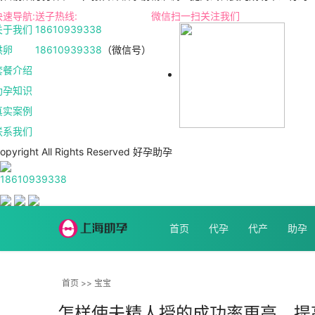
快速导航:
送子热线:
微信扫一扫关注我们
关于我们
18610939338
供卵
18610939338
（微信号）
套餐介绍
助孕知识
真实案例
联系我们
opyright All Rights Reserved 好孕助孕
18610939338
首页
代孕
代产
助孕
首页
>>
宝宝
怎样使夫精人授的成功率更高，提