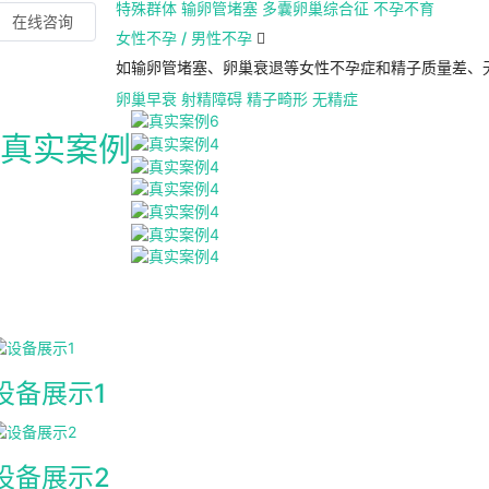
特殊群体
输卵管堵塞
多囊卵巢综合征
不孕不育
在线咨询
女性不孕 / 男性不孕

如输卵管堵塞、卵巢衰退等女性不孕症和精子质量差、
卵巢早衰
射精障碍
精子畸形
无精症
真实案例
设备展示1
设备展示2