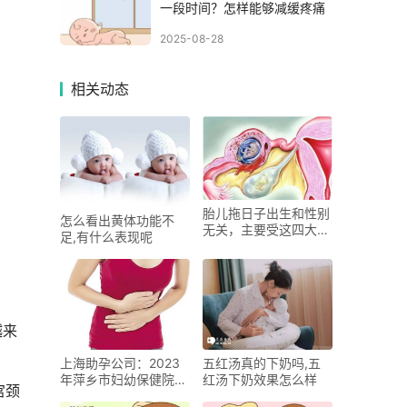
一段时间？怎样能够减缓疼痛
2025-08-28
相关动态
胎儿拖日子出生和性别
怎么看出黄体功能不
无关，主要受这四大因
足,有什么表现呢
素影响
越来
上海助孕公司：2023
五红汤真的下奶吗,五
年萍乡市妇幼保健院试
红汤下奶效果怎么样
宫颈
管婴儿攻略：附上助孕