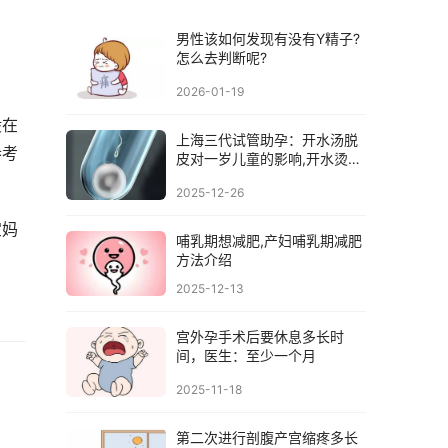
男性该如何发现有没有Y精子?
怎么去判断呢?
2026-01-19
般在
上海三代试管助孕：开水汤脱
参考
皮对一岁儿童的影响,开水烫脱
表皮有用吗
2025-12-26
宝妈
哺乳期想减肥,产妇哺乳期减肥
方法介绍
2025-12-13
宫外孕手术后要休息多长时
间，医生：至少一个月
2025-11-18
第二次进行剖腹产宫缩疼多长