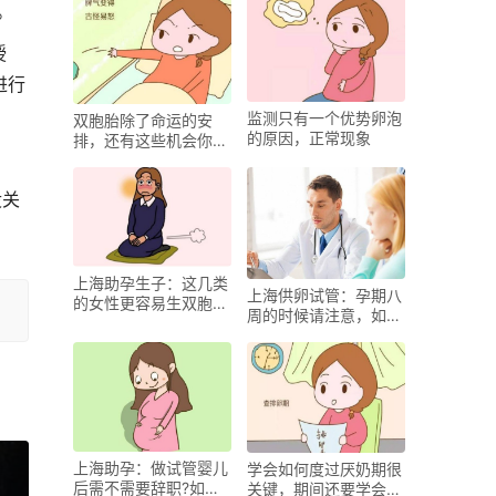
成功率！
。
授
进行
监测只有一个优势卵泡
双胞胎除了命运的安
的原因，正常现象
排，还有这些机会你把
握了吗？
没关
上海助孕生子：这几类
上海供卵试管：孕期八
的女性更容易生双胞
周的时候请注意，如果
胎，符合其中一项就能
孕酮低于这个水平有较
增加怀双胞胎的概率
大可能胎停！
上海助孕：做试管婴儿
学会如何度过厌奶期很
后需不需要辞职?如何
关键，期间还要学会如