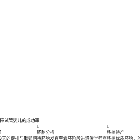
障试管婴儿的成功率


卵
胚胎分析
移植待产
13天的促排与取卵期
待胚胎发育至囊胚阶段进遗传学筛查
移植优质胚胎，