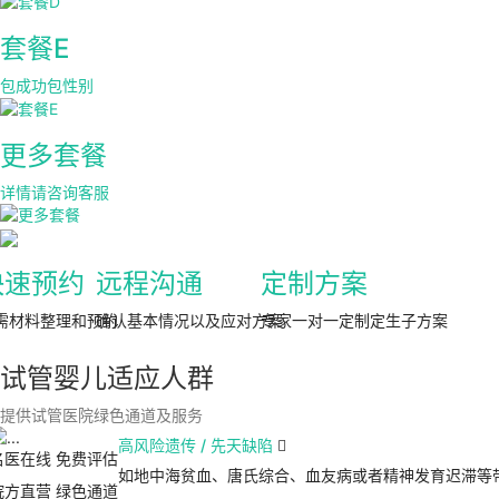
套餐E
包成功包性别
更多套餐
详情请咨询客服
快速预约
远程沟通
定制方案
需材料整理和预约
确认基本情况以及应对方案
专家一对一定制定生子方案
试管婴儿适应人群
提供试管医院绿色通道及服务
高风险遗传 / 先天缺陷

名医在线 免费评估
如地中海贫血、唐氏综合、血友病或者精神发育迟滞等
院方直营
绿色通道